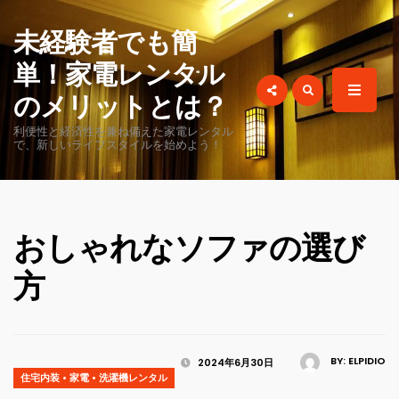
for:
未経験者でも簡
単！家電レンタル
のメリットとは？
利便性と経済性を兼ね備えた家電レンタル
で、新しいライフスタイルを始めよう！
おしゃれなソファの選び
方
BY:
ELPIDIO
2024年6月30日
住宅内装
•
家電
•
洗濯機レンタル